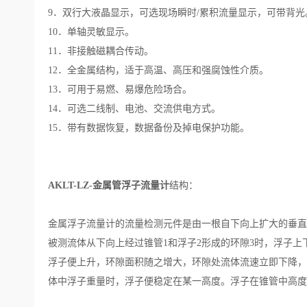
9．双行大液晶显示，可选现场瞬时/累积流量显示，可带背光
10．单轴灵敏显示。
11．非接触磁耦合传动。
12．全金属结构，适于高温、高压和强腐蚀性介质。
13．可用于易燃、易爆危险场合。
14．可选二线制、电池、交流供电方式。
15．带有数据恢复，数据备份及掉电保护功能。
AKLT-LZ-金属管浮子流量计
结构：
金属浮子流量计的流量检测元件是由一根自下向上扩大的垂直
被测流体从下向上经过锥管1和浮子2形成的环隙3时，浮子
浮子便上升，环隙面积随之增大，环隙处流体流速立即下降，
体中浮子重量时，浮子便稳定在某一高度。浮子在锥管中高度