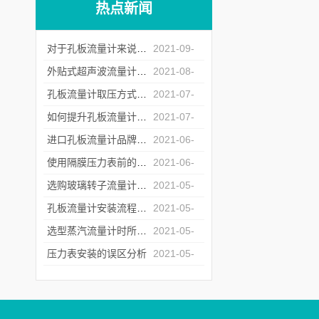
热点新闻
对于孔板流量计来说怎么样的安装才是正确的？
2021-09-
07
外贴式超声波流量计的常见故障处理方法
2021-08-
20
孔板流量计取压方式的选择
2021-07-
23
如何提升孔板流量计运行中的重复性
2021-07-
06
进口孔板流量计品牌商遇冷背后的原因深究
2021-06-
17
使用隔膜压力表前的检定工作不能少
2021-06-
04
选购玻璃转子流量计时所需要注意的问题介绍
2021-05-
26
孔板流量计安装流程中对直管段的要求
2021-05-
17
选型蒸汽流量计时所需要注意的问题介绍
2021-05-
12
压力表安装的误区分析
2021-05-
07