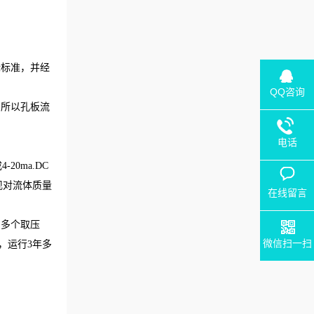
际标准，并经
QQ咨询
，所以孔板流
电话
。
0ma.DC
现对流体质量
在线留言
和多个取压
微信扫一扫
，运行3年多