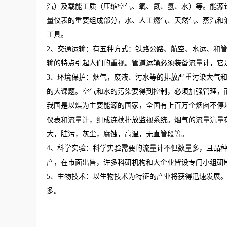
汽）及载能工质（压缩空气、氧、氮、氢、水）等。能源
量仪表的重要组成部分，水、人工燃气、天然气、蒸汽和
工具。
2、交通运输：有五种方式：铁路公路、航空、水运、和
输的特点引起人们的重视。管道运输必须装备流量计，它
3、环境保护：烟气，废液、污水等的排放严重污染大气和
的大课题。空气和水的污染要得到控制，必须加强管理，
我国是以煤为主要能源的国家，全国有上百万个烟囱不停
仪表和流量计，组成连椟排放监视系统。烟气的流量沆量
大，脏污，灰尘，腐蚀，高温，无直管段等。
4、科学实验：科学实验需要的流量计不但数量多，且品种
产，在市面出售，许多科研机构和大企业皆设专门小组研
5、生物技术：以生物技术为特征的产业将获得迅速发展
多。