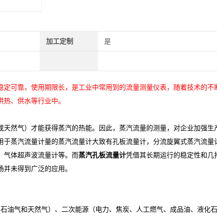
加工定制
是
稳定可靠，使用期限长，是工业中常用到的流量测量仪表，随着技术的不
供热、供水等行业中。
或天然气）才能获得蒸汽的热能。因此，蒸汽流量的测量，对企业加强生
用于蒸汽流量计量的蒸汽流量计大致有孔板流量计，分流旋翼式蒸汽流量
，气体超声波流量计等。而
蒸汽孔板流量计
凭借其长期运行的稳定性和几
场并未得到广泛的应用。
、石油气和天然气）、二次能源（电力、焦炭、人工燃气、成品油、液化