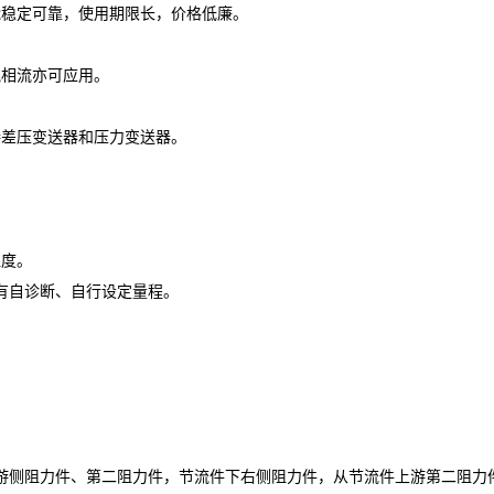
能稳定可靠，使用期限长，价格低廉。
混相流亦可应用。
接差压变送器和压力变送器。
温度。
有自诊断、自行设定量程。
游侧阻力件、第二阻力件，节流件下右侧阻力件，从节流件上游第二阻力