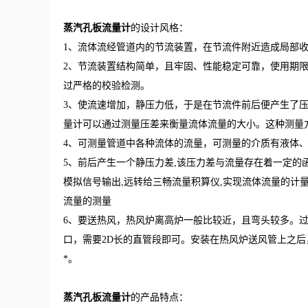
蒸汽孔板流量计
的设计风格：
1、流体流经管道内的节流装置，在节流件附近造成局部
2、节流装置结构简单，且牢固、性能稳定可靠，使用期
过严格的校验检测。
3、使流速增加，静压力低，于是在节流件前后便产生了
量计可以通过测量压差来衡量流体流量的大小。这种测量
4、可测量管道中各种流体的流量，可测量的介质有液体
5、前后产生一个静压力差,该压力差与流量存在着一定的函数
模拟信号输出,远转给三畅流量积算仪,实现流体流量的计量
流量的测量
6、要送热风，热风炉离高炉一般比较近，且弯头较多。
口，需要2D长的直管段即可。安装在热风炉送风管上之
*。
蒸汽孔板流量计
的产品特点：