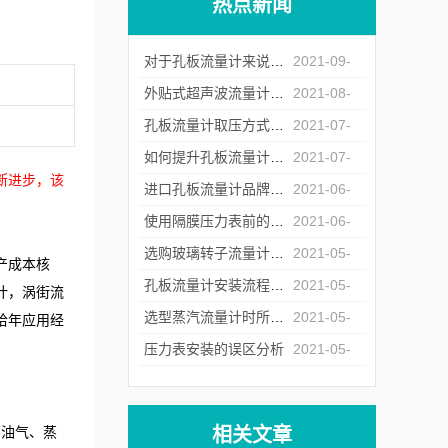
热点新闻
对于孔板流量计来说怎么样的安装才是正确的？
2021-09-
07
外贴式超声波流量计的常见故障处理方法
2021-08-
20
孔板流量计取压方式的选择
2021-07-
23
如何提升孔板流量计运行中的重复性
2021-07-
断进步，该
06
进口孔板流量计品牌商遇冷背后的原因深究
2021-06-
17
使用隔膜压力表前的检定工作不能少
2021-06-
04
选购玻璃转子流量计时所需要注意的问题介绍
2021-05-
产成本核
26
孔板流量计安装流程中对直管段的要求
2021-05-
计，涡街流
17
选型蒸汽流量计时所需要注意的问题介绍
2021-05-
拾年应用经
12
压力表安装的误区分析
2021-05-
07
相关文章
石油气、蒸