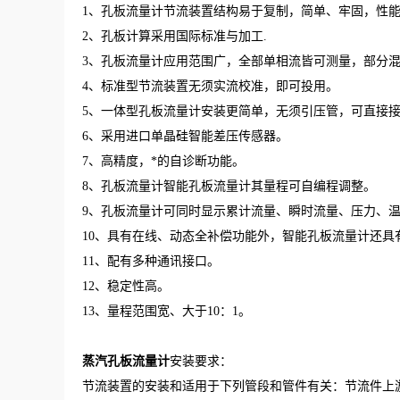
1、孔板流量计节流装置结构易于复制，简单、牢固，性
2、孔板计算采用国际标准与加工.
3、孔板流量计应用范围广，全部单相流皆可测量，部分
4、标准型节流装置无须实流校准，即可投用。
5、一体型孔板流量计安装更简单，无须引压管，可直接
6、采用进口单晶硅智能差压传感器。
7、高精度，*的自诊断功能。
8、孔板流量计智能孔板流量计其量程可自编程调整。
9、孔板流量计可同时显示累计流量、瞬时流量、压力、
10、具有在线、动态全补偿功能外，智能孔板流量计还具
11、配有多种通讯接口。
12、稳定性高。
13、量程范围宽、大于10：1。
蒸汽孔板流量计
安装要求：
节流装置的安装和适用于下列管段和管件有关：节流件上