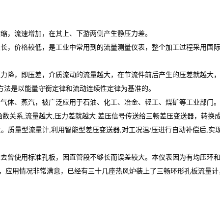
收缩，流速增加，在其上、下游两侧产生静压力差。
限长，价格较低，是工业中常用到的流量测量仪表，整个加工过程采用国
压力降，即压差，介质流动的流量越大，在节流件前后产生的压差就越大
方法是以能量守衡定律和流动连续性定律为基准的。
、气体、蒸汽，被广泛应用于石油、化工、冶金、轻工、煤矿等工业部门
关系,流量越大,压力差就越大.差压信号传送给三畅差压变送器，转换成4-2
。质量型流量计,利用智能型差压变送器,对工况温/压进行自动补偿后,实
过去曾使用标准孔板，因直管段不够长而误差较大。本仪表因为有均压环
后，应用情况非常满意，已经有三十几座热风炉装上了三畅环形孔板流量计