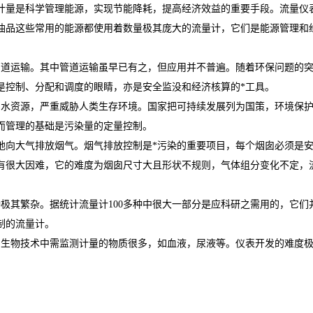
计量是科学管理能源，实现节能降耗，提高经济效益的重要手段。流量仪
油品这些常用的能源都使用着数量极其庞大的流量计，它们是能源管理和
管道运输。其中管道运输虽早已有之，但应用并不普遍。随着环保问题的
是控制、分配和调度的眼睛，亦是安全监没和经济核算的*工具。
水资源，严重威胁人类生存环境。国家把可持续发展列为国策，环境保护
而管理的基础是污染量的定量控制。
地向大气排放烟气。烟气排放控制是*污染的重要项目，每个烟囱必须是
有很大因难，它的难度为烟囱尺寸大且形状不规则，气体组分变化不定，
极其繁杂。据统计流量计100多种中很大一部分是应科研之需用的，它们
制的流量计。
。生物技术中需监测计量的物质很多，如血液，尿液等。仪表开发的难度