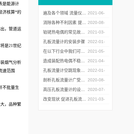
表是能源计
经济核算*的
遍及各个领域 流量仪器行业得到快速发展
2021-06-
07
消除各种不利因素 提升超声波流量计的使用精度
2020-08-
突出，管道运
10
铂铑热电偶的常见故障解决方法及使用注意事项介绍
2021-03-
19
孔板流量计的安装步骤
2022-01-
将是21世纪
18
在以下行业中我们可以看到热式气体质量流量计的身影
2021-05-
11
造成装配热电偶不稳定性的来源介绍
2021-04-
安装烟气分析
30
孔板流量计空跳现象及解决方法
2022-01-
流速范围
18
剖析孔板流量计广受欢迎的原因
2020-08-
并不批量生
06
高压孔板流量计的设计原则原来是这样的！
2020-07-
28
改变现状 促进孔板流量计行业健康发展
2021-03-
极大，品种繁
09