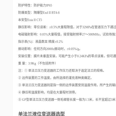
防护特性：防护能力IP65
防爆类型：隔爆型Exd II BT4-6
本安型Exia II CT5
静压影响：零位误差：±0.5%大量程限值，对于32MPa在管道压力下通
电磁辐射影响：0.05%大量程值，接受辐射频率27～500MHz，试验场强3
指示表(%)：液晶数显 精度±0.2%
振动影响：任何方向200Hz振动时，±0.05%/g。
安装位置：膜片未垂直安装，可能产生小于0.24KPa的零点误差，但可
重 量：3.9Kg（不包括附件）
注：① 单法兰压力变送器的工作压力还取决于选定法兰的规格。
② 远传装置的工作温度，由所选择的灌充液种类确定。
③ 单法兰压力变送器则是指一侧的远传装置受到温度作用，所产生的输
④ 静压和温度影响，均是在大量程时测得。
⑤ GP型单法兰压力变送器一侧毛细管长度一般为1.5米，长不宜超过3
单法兰液位变送器选型