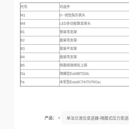
代号
可选件
M1
0~ 线性指示表头
M4
LED多功能数显表头
B1
管装弯支架
B2
盘装弯支架
B3
管装平支架
B4
盘装弯支架
B5
侧面排放阀在上部
Da
隔爆型ExdIIBT5Gb;
Fa
本安型ExiaIICT4/T5/T6Ga；
产品：