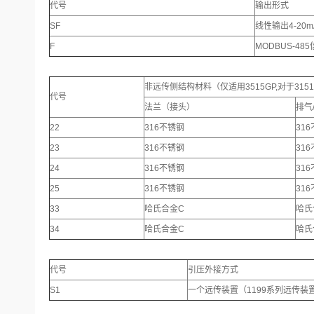
代号
输出形式
SF
线性输出4-20
F
MODBUS-48
非远传侧结构材料（仅适用3515GP,对于3151
代号
法兰（接头）
排气
22
316不锈钢
31
23
316不锈钢
31
24
316不锈钢
31
25
316不锈钢
31
33
哈氏合金C
哈氏
34
哈氏合金C
哈氏
代号
引压外接方式
S1
一个远传装置（1199系列远传装