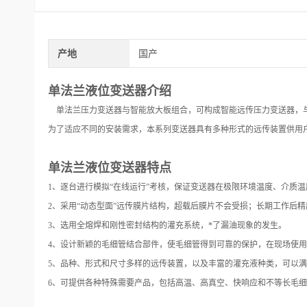
产地
国产
单法兰液位变送器介绍
单法兰压力变送器与智能放大板组合，可构成智能远传压力变送器，与符
为了适应不同的安装需求，本系列变送器具有多种形式的远传装置供用
单法兰液位变送器特点
1、逐台进行模拟“在线运行”考核，保证变送器在极限环境温度、介质
2、采用“动态型面”远传膜片结构，超载后膜片不会受损；长期工作后
3、选用全熔焊和刚性密封结构的灌充系统，*了漏油现象的发生。
4、设计新颖的毛细管结合部件，使毛细管得到可靠的保护，在现场使
5、品种、形式和尺寸多样的远传装置，以及丰富的灌充液种类，可以
6、可提供各种特殊需要产品，包括高温、高真空、快响应和不等长毛细