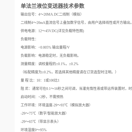
单法兰液位变送器技术参数
输出信号：4～20MA.DC二线制（模拟）
二线制4～20mA直流信号上叠加数字信号，由用户选择线性或开方输出
供电电源：12～45V.DC(详见负载特性图)
负载特性：
电源影响：<0.005% 输出量程/V
负载影响：电源稳定时，无负载影响。
测量精度：调校量程的±0.1%，±0.2%
（标配精度为±0.2%，若选择其他精度请在订货选型时注明。）
量 程 比：10：1或100比1
阻 尼：通常可在0.1～16秒之间可调，当灌充惰性液或带远传装置时，
启动时间：<2秒，不需预热
工作环境：环境温度-29～93℃（模拟放大器）
-29～75℃（数字/智能放大器）
-29～65℃（带显示表头）
环境湿度0～95%