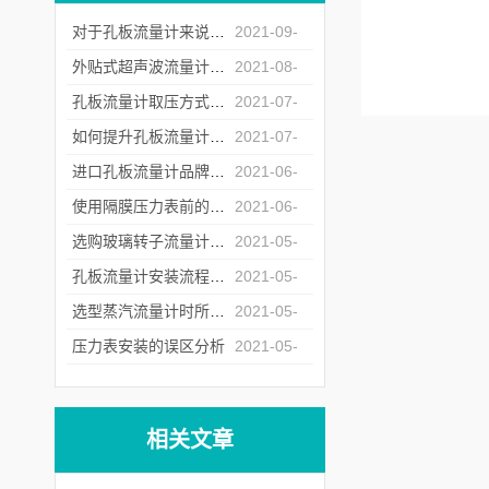
对于孔板流量计来说怎么样的安装才是正确的？
2021-09-
07
外贴式超声波流量计的常见故障处理方法
2021-08-
20
孔板流量计取压方式的选择
2021-07-
23
如何提升孔板流量计运行中的重复性
2021-07-
06
进口孔板流量计品牌商遇冷背后的原因深究
2021-06-
17
使用隔膜压力表前的检定工作不能少
2021-06-
04
选购玻璃转子流量计时所需要注意的问题介绍
2021-05-
26
孔板流量计安装流程中对直管段的要求
2021-05-
17
选型蒸汽流量计时所需要注意的问题介绍
2021-05-
12
压力表安装的误区分析
2021-05-
07
相关文章