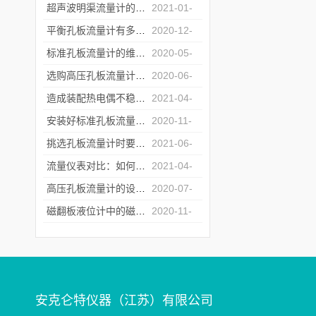
超声波明渠流量计的设计及工作原理介绍
2021-01-
12
平衡孔板流量计有多种管道连接方式
2020-12-
02
标准孔板流量计的维护保养方法介绍
2020-05-
30
选购高压孔板流量计前 这些方面您考虑了吗？
2020-06-
19
造成装配热电偶不稳定性的来源介绍
2021-04-
30
安装好标准孔板流量计 才能够更好的使用它
2020-11-
06
挑选孔板流量计时要着重考虑以下问题
2021-06-
28
流量仪表对比：如何选择合适的流量仪表
2021-04-
20
高压孔板流量计的设计原则原来是这样的！
2020-07-
28
磁翻板液位计中的磁性受应用年限与使用环境影响的原因介绍
2020-11-
13
安克仑特仪器（江苏）有限公司