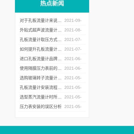
热点新闻
对于孔板流量计来说怎么样的安装才是正确的？
2021-09-
07
外贴式超声波流量计的常见故障处理方法
2021-08-
20
孔板流量计取压方式的选择
2021-07-
23
如何提升孔板流量计运行中的重复性
2021-07-
06
进口孔板流量计品牌商遇冷背后的原因深究
2021-06-
17
使用隔膜压力表前的检定工作不能少
2021-06-
04
选购玻璃转子流量计时所需要注意的问题介绍
2021-05-
26
孔板流量计安装流程中对直管段的要求
2021-05-
17
选型蒸汽流量计时所需要注意的问题介绍
2021-05-
12
压力表安装的误区分析
2021-05-
07