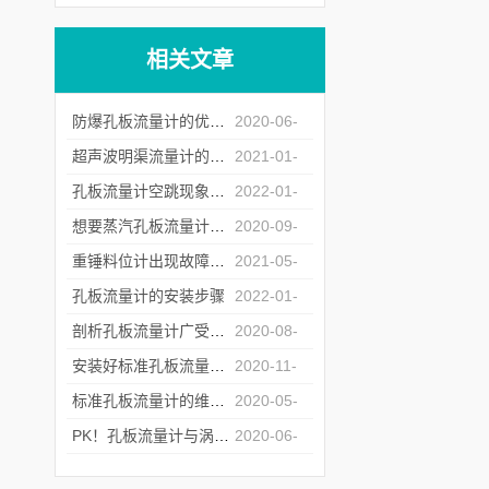
07
相关文章
防爆孔板流量计的优点及产生误差的原因介绍
2020-06-
05
超声波明渠流量计的设计及工作原理介绍
2021-01-
12
孔板流量计空跳现象及解决方法
2022-01-
18
想要蒸汽孔板流量计发挥好的作用须在管道中具备以下条件
2020-09-
15
重锤料位计出现故障时使用者可参考以下方法处理
2021-05-
24
孔板流量计的安装步骤
2022-01-
18
剖析孔板流量计广受欢迎的原因
2020-08-
06
安装好标准孔板流量计 才能够更好的使用它
2020-11-
06
标准孔板流量计的维护保养方法介绍
2020-05-
30
PK！孔板流量计与涡街流量计的对比
2020-06-
08