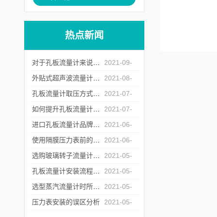
热点新闻
对于孔板流量计来说怎么样的安装才是正确的？
2021-09-
07
外贴式超声波流量计的常见故障处理方法
2021-08-
20
孔板流量计取压方式的选择
2021-07-
23
如何提升孔板流量计运行中的重复性
2021-07-
06
进口孔板流量计品牌商遇冷背后的原因深究
2021-06-
17
使用隔膜压力表前的检定工作不能少
2021-06-
04
选购玻璃转子流量计时所需要注意的问题介绍
2021-05-
26
孔板流量计安装流程中对直管段的要求
2021-05-
17
选型蒸汽流量计时所需要注意的问题介绍
2021-05-
12
压力表安装的误区分析
2021-05-