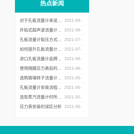
热点新闻
对于孔板流量计来说怎么样的安装才是正确的？
2021-09-
07
外贴式超声波流量计的常见故障处理方法
2021-08-
20
孔板流量计取压方式的选择
2021-07-
23
如何提升孔板流量计运行中的重复性
2021-07-
06
进口孔板流量计品牌商遇冷背后的原因深究
2021-06-
17
使用隔膜压力表前的检定工作不能少
2021-06-
04
选购玻璃转子流量计时所需要注意的问题介绍
2021-05-
26
孔板流量计安装流程中对直管段的要求
2021-05-
17
选型蒸汽流量计时所需要注意的问题介绍
2021-05-
12
压力表安装的误区分析
2021-05-
07