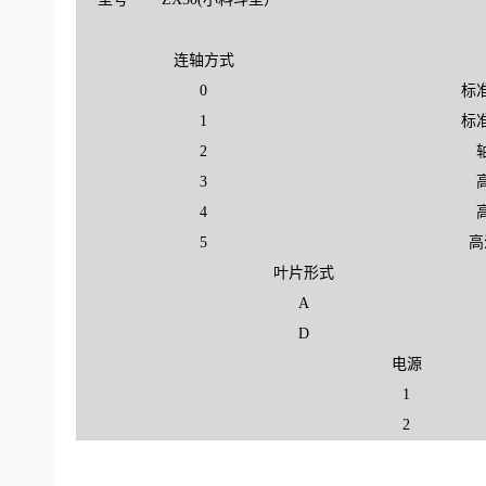
连轴方式
0
标
1
标
2
3
4
5
高
叶片形式
A
D
电源
1
2