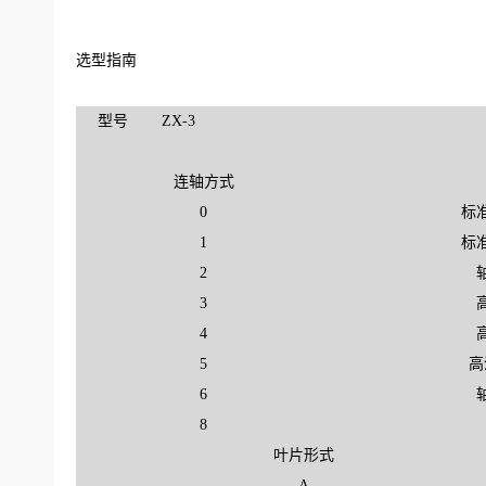
选型指南
型号
ZX
-3
连轴方式
0
标
1
标
2
3
4
5
高
6
8
叶片形式
A