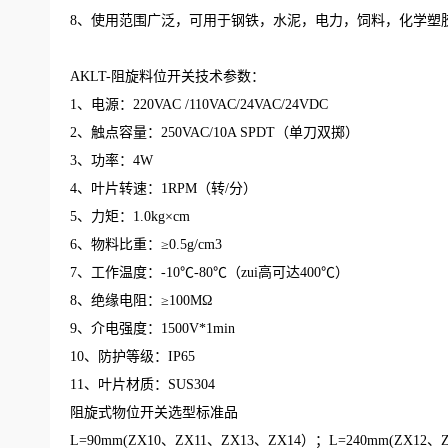
8、使用范围广泛，可用于钢铁，水泥，电力，饲料，化学塑
AKLT-阻旋料位开关技术参数：
1、电源：220VAC /110VAC/24VAC/24VDC
2、触点容量：250VAC/10A SPDT（单刀双掷）
3、功率：4W
4、叶片转速：1RPM（转/分）
5、力矩：1.0kg×cm
6、物料比重：≥0.5g/cm3
7、工作温度：-10℃-80℃（zui高可达400℃）
8、绝缘电阻：≥100MΩ
9、介电强度：1500V*1min
10、防护等级：IP65
11、叶片材质：SUS304
阻旋式物位开关选型标准品
L=90mm(ZX10、ZX11、ZX13、ZX14）；L=240mm(ZX12