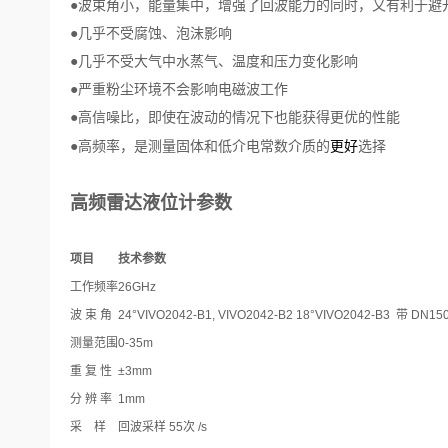
●波束角小，能量集中，增强了回波能力的同时，又有利于避
●几乎不受腐蚀、泡沫影响
●几乎不受大气中水蒸气、温度和压力变化影响
●严重粉尘环境不会影响电磁波工作
●高信噪比，即使在波动的情况下也能获得更优的性能
选择
●高频率，是测量固体和低介电常数介质的
更好
高频雷达液位计参数
项目
技术参数
工作频率
26GHz
波 束 角
24°VIVO2042-B1, VIVO2042-B2 18°VIVO2042-B3 带 D
测量范围
0-35m
重 复 性
±3mm
分 辨 率
1mm
采 样
回波采样 55次 /s