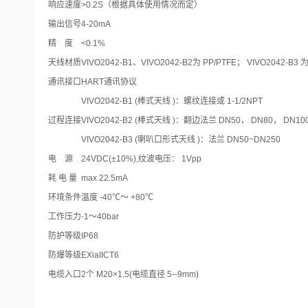
响应速度
>0.2S（根据具体使用情况而定）
输出信号
4-20mA
精 度
<0.1%
天线材质
VIVO2042-B1、VIVO2042-B2为 PP/PTFE； VIVO2042-B3
通讯接口
HART通讯协议
VIVO2042-B1 (棒式天线 )：螺纹连接或 1-1/2NPT
过程连接
VIVO2042-B2 (棒式天线 )：翻边法兰 DN50， DN80， DN10
VIVO2042-B3 (喇叭口形式天线 )：法兰 DN50~DN250
电 源
24VDC(±10%),纹波电压： 1Vpp
耗 电 量
max 22.5mA
环境条件
温度 -40℃～ +80℃
工作压力
-1～40bar
防护等级
IP68
防爆等级
EXiaIICT6
电缆入口
2个 M20×1.5(电缆直径 5--9mm)