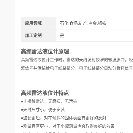
应用领域
石化,食品,矿产,冶金,钢铁
加工定制
是
高频雷达液位计原理
高频雷达液位计工作时，雷达的天线发射较窄的微波脉冲，经
波信号并传输给电子线路部分，电子线路部分自动分析将信号
高频雷达液位计特点
●非接触雷达，无磨损，无污染
●天线尺寸小，便于安装
●波长更短，对在倾斜的固体表面有更好的反射
●测量盲区更小，对于小罐测量也会取得良好的效果