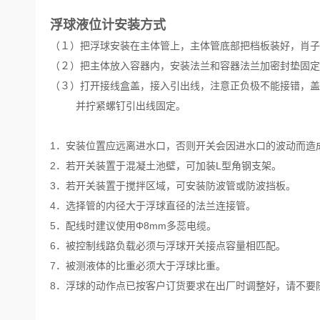
浮球液位计安装方式
（１）把浮球安装在主体管上，主体管底部把档板装好，肖子
（２）把主体放入容器内，安装法兰和容器法兰加密封垫固定
（３）打开接线盒盖，接入引出线，注意正负极不能接错，盖
并拧紧螺钉引出线固定。
1．安装位置应远离进水口，否则开关会因进水口的波动而造
2．若开关装置于混凝土池壁，可加装L型角钢支架。
3．若开关装置于搅拌区域，可安装防波管或防波挡板。
4．选择管的内径大于浮球直径的法兰连接管。
5．配线时建议使用Φ8mm多蕊电缆。
6．被控制线路负载必须与浮球开关接点容量相匹配。
7．被测液体的比重必须大于浮球比重。
8．浮球的动作点已按客户订货要求在出厂时调整好，请不要