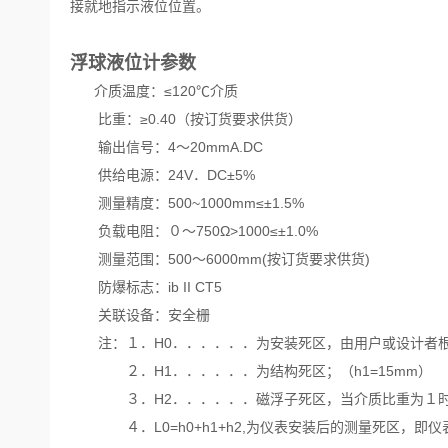
接就地指示液位位置。
浮球液位计
参数
介质温度：≤120℃介质
比重：≥0.40（按订货要求供货）
输出信号：4～20mmA.DC
供给电源：24V．DC±5%
测量精度：500~1000mm≤±1.5%
负载电阻：０～750Ω>1000≤±1.0%
测量范围：500～6000mm(按订货要求供货)
防爆标志：ib II CT5
关联设备：安全栅
注：１．H0．．．．．．为安装死区，由用户或设计者
２．H1．．．．．．为结构死区；（h1=15mm）
３．H2．．．．．．磁浮子死区，当介质比重为１时，h
４．L0=h0+h1+h2,为仪表安装后的测量死区，即仪