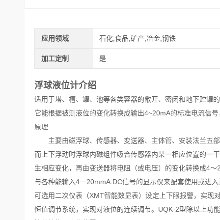
应用领域
石化,食品,矿产,冶金,钢铁
加工定制
是
浮球液位计
介绍
适用于塔、槽、罐、池等各类容器的敞开、密闭和地下贮罐的
它能根据被测液位的变化转换成输出4~20mA的标准电流信
原理
主要由磁浮球、传感器、变送器、主体管、安装法兰五部
而上下浮动时浮球内磁组件吸合传感器内某一相应位置的一干
生相应变化，再由变送器将电阻（或电压）的变化转换成4～2
与各种能输入4－20mmA.DC信号的显示仪来配套使用或
可选用二次仪表（XMT智能数显表）设定上下限报警，实现
恒值调节系统，实现对液位的连续调节。
UQK-2型除以上功